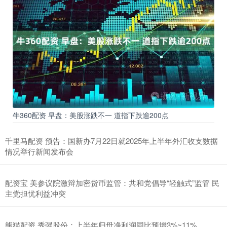
牛360配资 早盘：美股涨跌不一 道指下跌逾200点
千里马配资 预告：国新办7月22日就2025年上半年外汇收支数据
情况举行新闻发布会
配资宝 美参议院激辩加密货币监管：共和党倡导“轻触式”监管 民
主党担忧利益冲突
熊猫配资 秀强股份：上半年归母净利润同比预增3%~11%