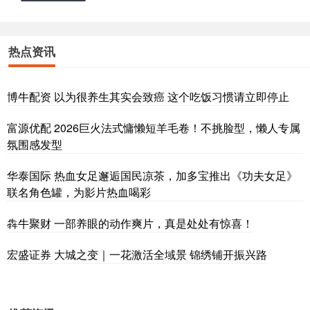
热点资讯
博牛配资 以为很养生其实会致癌 这个吃饭习惯请立即停止
富源优配 2026巨火法式慵懒短羊毛卷！不挑脸型，懒人专属
氛围感发型
华泰国际 热血女足邂逅国民凉茶，加多宝推出《功夫女足》
联名角色罐，为影片热血喝彩
犇牛聚财 一部养眼的动作爽片，真是处处有惊喜！
宏盛证券 大城之变｜一花激活全域景 锦绣铺开振兴路